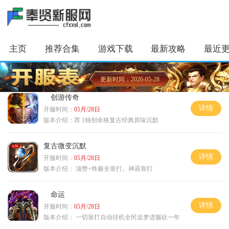
主页
推荐合集
游戏下载
最新攻略
最近
更新时间：2026-05-28
创游传奇
详情
开服时间：
05月/28日
版本介绍：
荐 1独创命格复古经典原味沉默
复古微变沉默
详情
开服时间：
05月/28日
版本介绍：
顶赞+终极全靠打。神器靠打
命运
详情
开服时间：
05月/28日
版本介绍：
一切靠打自动挂机全民追梦进服砍一年