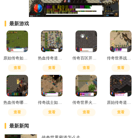
最新游戏
原始传奇如何升级技能
热血传奇道士无极真气和嗜血哪个好用
传奇百区开通直飞暗殿怎么开
传奇世界战士刺杀有用吗
查看
查看
查看
查看
热血传奇哪里爆装备
传奇战士如何搭配技能
传奇世界火骷髅是什么
原始传奇道士是优先升级哪个技能
查看
查看
查看
查看
最新新闻
传奇世界密道怎么走