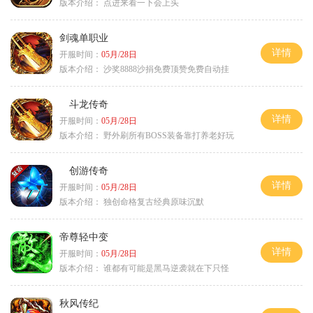
版本介绍：
点进来看一下会上头
剑魂单职业
详情
开服时间：
05月/28日
版本介绍：
沙奖8888沙捐免费顶赞免费自动挂
斗龙传奇
详情
开服时间：
05月/28日
版本介绍：
野外刷所有BOSS装备靠打养老好玩
创游传奇
详情
开服时间：
05月/28日
版本介绍：
独创命格复古经典原味沉默
帝尊轻中变
详情
开服时间：
05月/28日
版本介绍：
谁都有可能是黑马逆袭就在下只怪
秋风传纪