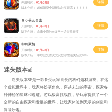
详情
开服时间：
05月/28日
版本介绍：
超低消费全新玩法沙奖最高１８８８８
８０苍蓝合击
详情
开服时间：
05月/28日
版本介绍：
合击小怪boss爆率一切全部靠打
御剑豪情
详情
开服时间：
05月/28日
版本介绍：
单职业复古火龙沉默冰雪迷失轻变8085
迷失版本sf
迷失版本SF是一款备受玩家喜爱的科幻题材游戏。在这
个虚拟世界中，玩家将扮演角色，穿越未知的宇宙，探索各
种神秘的星球和遗迹。游戏极富挑战性，给玩家提供了一个
全新的自由探索和发展的世界，让玩家体验到无尽的创造和
冒险乐趣。