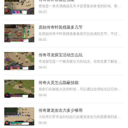
密道是一类充满挑战且关卡设置复杂多变的区域。密道中通常隐藏着各种危险的怪物和陷阱，对玩家的操作水平和团队协作能力有较高要求，玩家在探索过程中需要时刻保持警惕。由于
08-03
原始传奇时装残最多几节
在原始传奇中时装残装备最高可以合成到五节。不过想要达到这个顶级阶段可不是一件容易的事情，需要经过漫长的游戏时间和大量的资源积累。不同等级的时装残装备需要开服天数的
08-05
传奇寻龙探宝活动怎么玩
寻龙探宝是一个极具吸引力的玩法。你首先要了解这个活动的基本规则，通常需要消耗特定的道具才能参与，比如探宝钥匙或者钻石。每一次探宝都会获得随机奖励，同时还能积累积分
08-05
传奇火灵怎么隐蔽技能
朋友们在操纵火灵的时候，可以通过合理站位让它的技能施展过程看起来更隐晦。当你在展开行动时，选择有遮挡物的区域可以使施法动静更不容易被对手察觉。这种隐蔽方式需要你考
08-06
传奇屠龙攻击力多少够用
小伙伴们常常会纠结自己的屠龙攻击力到底要堆到多少才够用，其实这个问题没有一个标准答案，因为它很大程度上取决于你的游戏阶段和战斗目标。对于刚起步的小伙伴来说，不必过
08-06