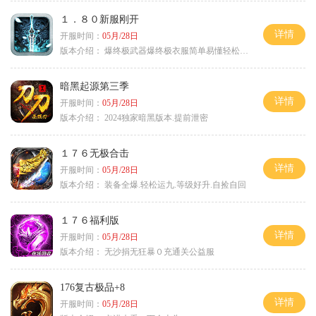
１．８０新服刚开
详情
开服时间：
05月/28日
版本介绍：
爆终极武器爆终极衣服简单易懂轻松满级
暗黑起源第三季
详情
开服时间：
05月/28日
版本介绍：
2024独家暗黑版本.提前泄密
１７６无极合击
详情
开服时间：
05月/28日
版本介绍：
装备全爆.轻松运九.等级好升.自捡自回
１７６福利版
详情
开服时间：
05月/28日
版本介绍：
无沙捐无狂暴０充通关公益服
176复古极品+8
详情
开服时间：
05月/28日