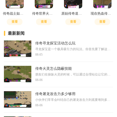
传奇战士如何搭配技能
传奇世界火骷髅是什么
原始传奇道士是优先升级哪个技能
现在热血传奇最高多少级了
查看
查看
查看
查看
最新新闻
传奇寻龙探宝活动怎么玩
寻龙探宝是一个极具吸引力的玩法。你首先要了解这个活动的基本规则，通常需要消耗特定的道具才能参与，比如探宝钥匙或者钻石。每一次探宝都会获得随机奖励，同时还能积累积分
08-05
传奇火灵怎么隐蔽技能
朋友们在操纵火灵的时候，可以通过合理站位让它的技能施展过程看起来更隐晦。当你在展开行动时，选择有遮挡物的区域可以使施法动静更不容易被对手察觉。这种隐蔽方式需要你考
08-06
传奇屠龙攻击力多少够用
小伙伴们常常会纠结自己的屠龙攻击力到底要堆到多少才够用，其实这个问题没有一个标准答案，因为它很大程度上取决于你的游戏阶段和战斗目标。对于刚起步的小伙伴来说，不必过
08-06