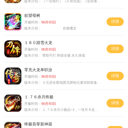
版本介绍：
（一切靠打）（不用充值）（全部看脸）
欲望母树
详情
开服时间：
06月/03日
版本介绍：
欢愉魔女
１８０踏雪火龙
详情
开服时间：
06月/03日
版本介绍：
赞助可打.终级全爆.永久保值.
零充火龙单职业
详情
开服时间：
06月/03日
版本介绍：
０元进全图地图无限制元素切割装备鉴定
１.７６赤月终极
详情
开服时间：
06月/03日
版本介绍：
１.７６赤月小极品+4，一张月卡走天涯b
终极吾辈新神器