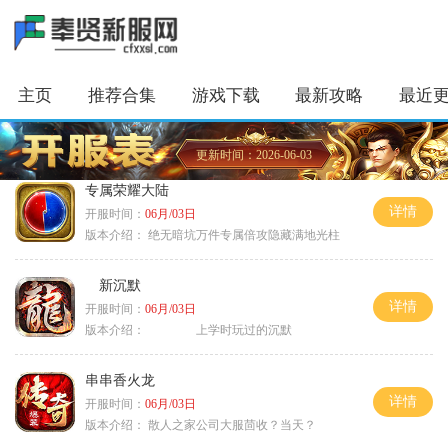
主页
推荐合集
游戏下载
最新攻略
最近
更新时间：2026-06-03
专属荣耀大陆
详情
开服时间：
06月/03日
版本介绍：
绝无暗坑万件专属倍攻隐藏满地光柱
新沉默
详情
开服时间：
06月/03日
版本介绍：
上学时玩过的沉默
串串香火龙
详情
开服时间：
06月/03日
版本介绍：
散人之家公司大服茴收？当天？