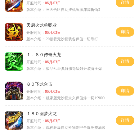
详情
开服时间：
06月/03日
版本介绍：
三天合区自动挂机浑源渾源斩仙3
天启火龙单职业
详情
开服时间：
06月/03日
版本介绍：
20顶赞无沙捐装备保值一切靠打
１．８０传奇火龙
详情
开服时间：
06月/03日
版本介绍：
极品+5经典好服等级好升装备全爆
８０飞龙合击
详情
开服时间：
06月/03日
版本介绍：
独家版无沙捐永久保值爆一切1:2000回2
１８０圆梦火龙
详情
开服时间：
06月/03日
版本介绍：
战神狂爆自动捡物剑甲全爆免费满级