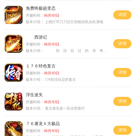
免费终极超变态
详情
开服时间：
06月/03日
版本介绍：
上线打币刀刀过亿智能挂机光柱满地
西游记
详情
开服时间：
06月/03日
版本介绍：
你 没 玩 过 的 传 奇
１７６特色复古
详情
开服时间：
06月/03日
版本介绍：
176你没玩过的复古
浮生迷失
详情
开服时间：
06月/03日
版本介绍：
复古迷失真一区全部靠打
７６屠龙Ｘ大极品
详情
开服时间：
06月/03日