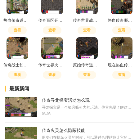
热血传奇道士无极真气和嗜血哪个好用
传奇百区开通直飞暗殿怎么开
传奇世界战士刺杀有用吗
热血传奇哪里爆装备
查看
查看
查看
查看
传奇战士如何搭配技能
传奇世界火骷髅是什么
原始传奇道士是优先升级哪个技能
现在热血传奇最高多少级了
查看
查看
查看
查看
最新新闻
传奇寻龙探宝活动怎么玩
寻龙探宝是一个极具吸引力的玩法。你首先要了解这个活动的基本规则，通常需要消耗特定的道具才能参与，比如探宝钥匙或者钻石。每一次探宝都会获得随机奖励，同时还能积累积分
08-05
传奇火灵怎么隐蔽技能
朋友们在操纵火灵的时候，可以通过合理站位让它的技能施展过程看起来更隐晦。当你在展开行动时，选择有遮挡物的区域可以使施法动静更不容易被对手察觉。这种隐蔽方式需要你考