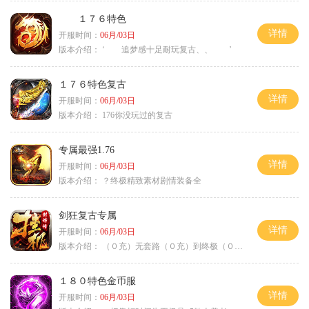
１７６特色
详情
开服时间：
06月/03日
版本介绍：
‘ 追梦感十足耐玩复古、、 ’
１７６特色复古
详情
开服时间：
06月/03日
版本介绍：
176你没玩过的复古
专属最强1.76
详情
开服时间：
06月/03日
版本介绍：
？终极精致素材剧情装备全
剑狂复古专属
详情
开服时间：
06月/03日
版本介绍：
（０充）无套路（０充）到终极（０充）爽
１８０特色金币服
详情
开服时间：
06月/03日