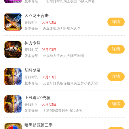
版本介绍：
一切靠打时间为王极品+5散人养老
８０龙王合击
详情
开服时间：
06月/03日
版本介绍：
必爆终极绝无暗坑永久？
神力专属
详情
开服时间：
06月/03日
版本介绍：
专属神力倍攻六大陆五剧情
新醉梦录
详情
开服时间：
06月/03日
版本介绍：
充值可打装备保值真实追梦小资天堂
上线送400充值
详情
开服时间：
06月/03日
版本介绍：
？送400路费10全满10通关
暗黑起源第三季