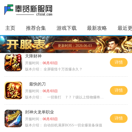
主页
推荐合集
游戏下载
最新攻略
最近
更新时间：2026-06-03
天降财神
详情
开服时间：
06月/03日
版本介绍：
全屏吸怪十万首爆永久？
最快的刀
详情
开服时间：
06月/03日
版本介绍：
一切靠打 ７７７级以上怪物爆终极
封神火龙单职业
详情
开服时间：
06月/03日
版本介绍：
自动挂机满屏BOSS一切全爆装备保值