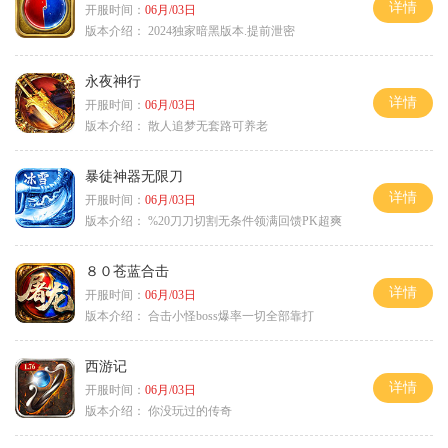
详情
开服时间：
06月/03日
版本介绍：
2024独家暗黑版本.提前泄密
永夜神行
详情
开服时间：
06月/03日
版本介绍：
散人追梦无套路可养老
暴徒神器无限刀
详情
开服时间：
06月/03日
版本介绍：
%20刀刀切割无条件领满回馈PK超爽
８０苍蓝合击
详情
开服时间：
06月/03日
版本介绍：
合击小怪boss爆率一切全部靠打
西游记
详情
开服时间：
06月/03日
版本介绍：
你没玩过的传奇