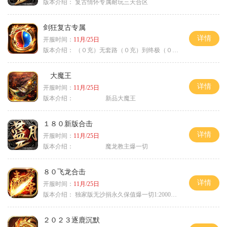
版本介绍：
复古情怀专属耐玩三天合区
剑狂复古专属
详情
开服时间：
11月/25日
版本介绍：
（０充）无套路（０充）到终极（０充）爽
大魔王
详情
开服时间：
11月/25日
版本介绍：
新品大魔王
１８０新版合击
详情
开服时间：
11月/25日
版本介绍：
魔龙教主爆一切
８０飞龙合击
详情
开服时间：
11月/25日
版本介绍：
独家版无沙捐永久保值爆一切1:2000回1
２０２３逐鹿沉默