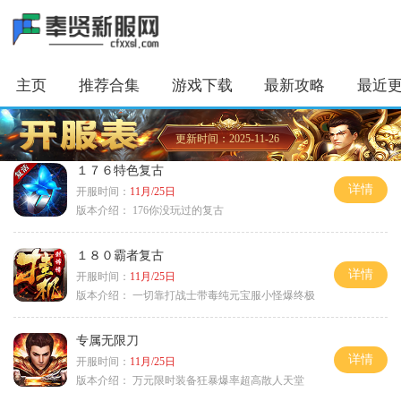
主页
推荐合集
游戏下载
最新攻略
最近
更新时间：2025-11-26
１７６特色复古
详情
开服时间：
11月/25日
版本介绍：
176你没玩过的复古
１８０霸者复古
详情
开服时间：
11月/25日
版本介绍：
一切靠打战士带毒纯元宝服小怪爆终极
专属无限刀
详情
开服时间：
11月/25日
版本介绍：
万元限时装备狂暴爆率超高散人天堂