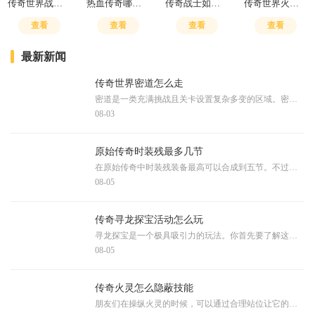
传奇世界战士刺杀有用吗
热血传奇哪里爆装备
传奇战士如何搭配技能
传奇世界火骷髅是什么
查看
查看
查看
查看
最新新闻
传奇世界密道怎么走
密道是一类充满挑战且关卡设置复杂多变的区域。密道中通常隐藏着各种危险的怪物和陷阱，对玩家的操作水平和团队协作能力有较高要求，玩家在探索过程中需要时刻保持警惕。由于
08-03
原始传奇时装残最多几节
在原始传奇中时装残装备最高可以合成到五节。不过想要达到这个顶级阶段可不是一件容易的事情，需要经过漫长的游戏时间和大量的资源积累。不同等级的时装残装备需要开服天数的
08-05
传奇寻龙探宝活动怎么玩
寻龙探宝是一个极具吸引力的玩法。你首先要了解这个活动的基本规则，通常需要消耗特定的道具才能参与，比如探宝钥匙或者钻石。每一次探宝都会获得随机奖励，同时还能积累积分
08-05
传奇火灵怎么隐蔽技能
朋友们在操纵火灵的时候，可以通过合理站位让它的技能施展过程看起来更隐晦。当你在展开行动时，选择有遮挡物的区域可以使施法动静更不容易被对手察觉。这种隐蔽方式需要你考