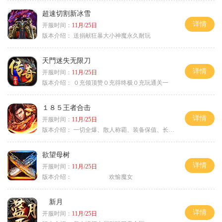
超速切割新冰雪
详情
开服时间：
11月/25日
版本介绍：
送捐献狂暴大小神魔永久耐玩
天門迷失无限刀
详情
开服时间：
11月/25日
版本介绍：
０充领顶赞０充得终极０充玩通关一
１８５王者合击
详情
开服时间：
11月/25日
版本介绍：
一切全爆、散人称霸、装备保值、长期耐玩
欲望母树
详情
开服时间：
11月/25日
版本介绍：
欢愉魔女
新月
详情
开服时间：
11月/25日