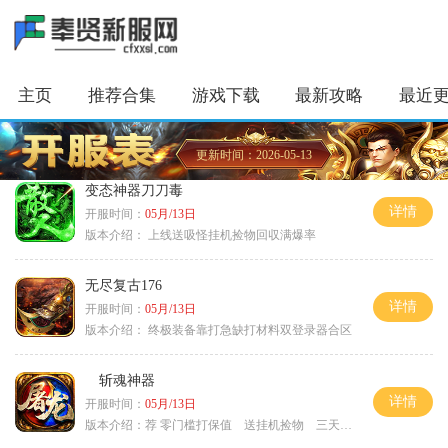
主页
推荐合集
游戏下载
最新攻略
最近
更新时间：2026-05-13
变态神器刀刀毒
详情
开服时间：
05月/13日
版本介绍：
上线送吸怪挂机捡物回収满爆率
无尽复古176
详情
开服时间：
05月/13日
版本介绍：
终极装备靠打急缺打材料双登录器合区
斩魂神器
详情
开服时间：
05月/13日
版本介绍：
荐 零门槛打保值 送挂机捡物 三天合区