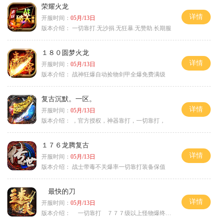
荣耀火龙
详情
开服时间：
05月/13日
版本介绍：
一切靠打.无沙捐.无狂暴.无赞助.长期服
１８０圆梦火龙
详情
开服时间：
05月/13日
版本介绍：
战神狂爆自动捡物剑甲全爆免费满级
复古沉默。一区。
详情
开服时间：
05月/13日
版本介绍：
，官方授权，神器靠打，一切靠打，
１７６龙腾复古
详情
开服时间：
05月/13日
版本介绍：
战士带毒不关爆率一切靠打装备保值
最快的刀
详情
开服时间：
05月/13日
版本介绍：
一切靠打 ７７７级以上怪物爆终极