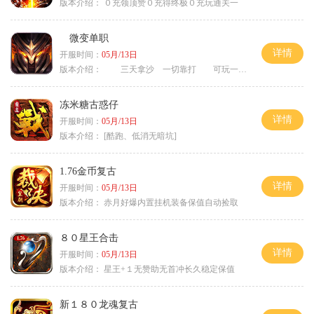
版本介绍：
０充领顶赞０充得终极０充玩通关一
微变单职
详情
开服时间：
05月/13日
版本介绍：
三天拿沙 一切靠打 可玩一年
冻米糖古惑仔
详情
开服时间：
05月/13日
版本介绍：
[酷跑、低消无暗坑]
1.76金币复古
详情
开服时间：
05月/13日
版本介绍：
赤月好爆内置挂机装备保值自动捡取
８０星王合击
详情
开服时间：
05月/13日
版本介绍：
星王+１无赞助无首冲长久稳定保值
新１８０龙魂复古