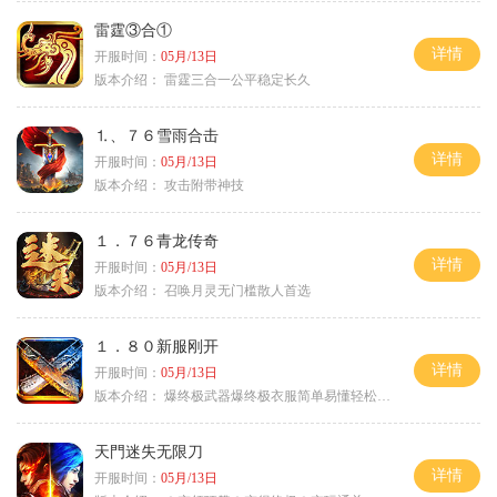
雷霆③合①
详情
开服时间：
05月/13日
版本介绍：
雷霆三合一公平稳定长久
⒈、７６雪雨合击
详情
开服时间：
05月/13日
版本介绍：
攻击附带神技
１．７６青龙传奇
详情
开服时间：
05月/13日
版本介绍：
召唤月灵无门槛散人首选
１．８０新服刚开
详情
开服时间：
05月/13日
版本介绍：
爆终极武器爆终极衣服简单易懂轻松满级
天門迷失无限刀
详情
开服时间：
05月/13日