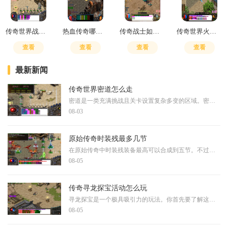
传奇世界战士刺杀有用吗
热血传奇哪里爆装备
传奇战士如何搭配技能
传奇世界火骷髅是什么
查看
查看
查看
查看
最新新闻
传奇世界密道怎么走
密道是一类充满挑战且关卡设置复杂多变的区域。密道中通常隐藏着各种危险的怪物和陷阱，对玩家的操作水平和团队协作能力有较高要求，玩家在探索过程中需要时刻保持警惕。由于
08-03
原始传奇时装残最多几节
在原始传奇中时装残装备最高可以合成到五节。不过想要达到这个顶级阶段可不是一件容易的事情，需要经过漫长的游戏时间和大量的资源积累。不同等级的时装残装备需要开服天数的
08-05
传奇寻龙探宝活动怎么玩
寻龙探宝是一个极具吸引力的玩法。你首先要了解这个活动的基本规则，通常需要消耗特定的道具才能参与，比如探宝钥匙或者钻石。每一次探宝都会获得随机奖励，同时还能积累积分
08-05