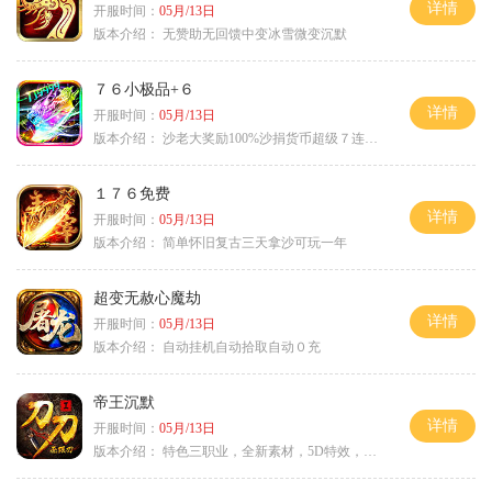
详情
开服时间：
05月/13日
版本介绍：
无赞助无回馈中变冰雪微变沉默
７６小极品+６
详情
开服时间：
05月/13日
版本介绍：
沙老大奖励100%沙捐货币超级７连鞭尸
１７６免费
详情
开服时间：
05月/13日
版本介绍：
简单怀旧复古三天拿沙可玩一年
超变无赦心魔劫
详情
开服时间：
05月/13日
版本介绍：
自动挂机自动拾取自动０充
帝王沉默
详情
开服时间：
05月/13日
版本介绍：
特色三职业，全新素材，5D特效，不卡图