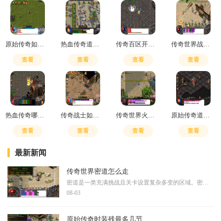
原始传奇如何升级技能
热血传奇道士无极真气和嗜血哪个好用
传奇百区开通直飞暗殿怎么开
传奇世界战士刺杀有用吗
查看
查看
查看
查看
热血传奇哪里爆装备
传奇战士如何搭配技能
传奇世界火骷髅是什么
原始传奇道士是优先升级哪个技能
查看
查看
查看
查看
最新新闻
传奇世界密道怎么走
密道是一类充满挑战且关卡设置复杂多变的区域。密道中通常隐藏着各种危险的怪物和陷阱，对玩家的操作水平和团队协作能力有较高要求，玩家在探索过程中需要时刻保持警惕。由于
08-03
原始传奇时装残最多几节