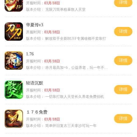
详情
开服时间：
03月/18日
版本介绍：
无限刀简单粗暴散人天堂
华夏传v3
详情
开服时间：
03月/18日
版本介绍：
解放双手全新BUFF专属啥都不卖靠打
1.76
详情
开服时间：
03月/18日
版本介绍：
赤月最高加+6，公益养老，玩一年不腻，屠龙
轻语沉默
详情
开服时间：
03月/18日
版本介绍：
一切靠打散人天堂长久养老免费挂机
１７６免费
详情
开服时间：
03月/18日
版本介绍：
简单怀旧复古三天拿沙可玩一年