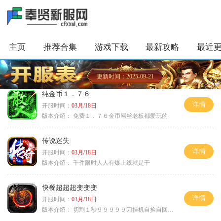
主页
推荐合集
游戏下载
最新攻略
最近
更新时间：2025-09-21
纯金币１．７６
详情
开服时间：
03月/18日
版本介绍：
免费１．７６金币屌丝老板都爱玩的
传说迷失
详情
开服时间：
03月/18日
版本介绍：
千件限时人人有爆上线就是干
快餐超超超变变变
详情
开服时间：
03月/18日
版本介绍：
切割１秒９９９９９刀挂机自捡自回０血不