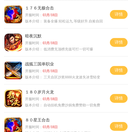
１７６无极合击
详情
开服时间：
03月/18日
版本介绍：
装备全爆.轻松运九.等级好升.自捡自回
暗夜沉默
详情
开服时间：
03月/18日
版本介绍：
低消费无顶榜充值可打一切可爆
战狐三国单职业
详情
开服时间：
03月/18日
版本介绍：
三天合区沙奖8888火龙迷失冰雪轻变
１８０岁月火龙
详情
开服时间：
03月/18日
版本介绍：
自动挂机免费沙捐免费赞助一切免费
８０星王合击
详情
开服时间：
03月/18日