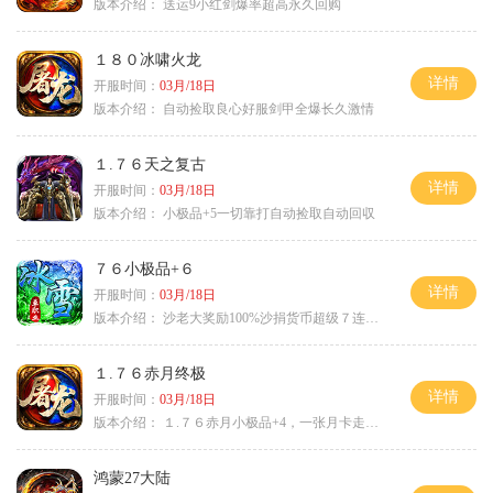
版本介绍：
送运9小红剑爆率超高永久回购
１８０冰啸火龙
详情
开服时间：
03月/18日
版本介绍：
自动捡取良心好服剑甲全爆长久激情
１.７６天之复古
详情
开服时间：
03月/18日
版本介绍：
小极品+5一切靠打自动捡取自动回収
７６小极品+６
详情
开服时间：
03月/18日
版本介绍：
沙老大奖励100%沙捐货币超级７连鞭尸
１.７６赤月终极
详情
开服时间：
03月/18日
版本介绍：
１.７６赤月小极品+4，一张月卡走天涯b
鸿蒙27大陆