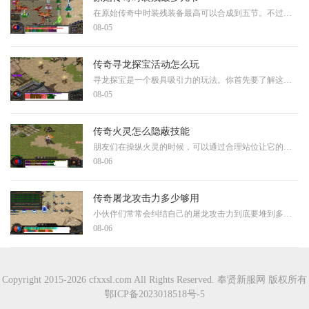
在原始传奇中时装残装备最高可以合成到五节。不过想要达到这个顶级阶段可不是一件容易的事情，需要经过漫长的游戏时间和大量的资源积累。不同等级的时装残装备需要开服天数的
08-05
传奇寻龙探宝活动怎么玩
寻龙探宝是一个极具吸引力的玩法。你首先要了解这个活动的基本规则，通常需要消耗特定的道具才能参与，比如探宝钥匙或者钻石。每一次探宝都会获得随机奖励，同时还能积累积分
08-05
传奇火灵怎么隐蔽技能
朋友们在操纵火灵的时候，可以通过合理站位让它的技能施展过程看起来更隐晦。当你在展开行动时，选择有遮挡物的区域可以使施法动静更不容易被对手察觉。这种隐蔽方式需要你考
08-06
传奇屠龙攻击力多少够用
小伙伴们常常会纠结自己的屠龙攻击力到底要堆到多少才够用，其实这个问题没有一个标准答案，因为它很大程度上取决于你的游戏阶段和战斗目标。对于刚起步的小伙伴来说，不必过
08-06
Copyright 2015-2026 cfxxsl.com All Rights Reserved. 奉贤新服网 版权所有
鄂ICP备2023018518号-5