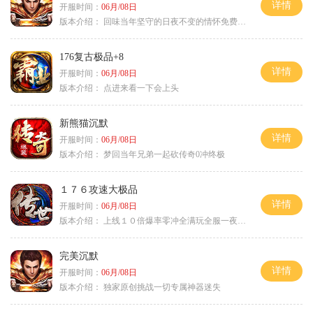
详情
开服时间：
06月/08日
版本介绍：
回味当年坚守的日夜不变的情怀免费绿色
176复古极品+8
详情
开服时间：
06月/08日
版本介绍：
点进来看一下会上头
新熊猫沉默
详情
开服时间：
06月/08日
版本介绍：
梦回当年兄弟一起砍传奇0冲终极
１７６攻速大极品
详情
开服时间：
06月/08日
版本介绍：
上线１０倍爆率零冲全满玩全服一夜终极
完美沉默
详情
开服时间：
06月/08日
版本介绍：
独家原创挑战一切专属神器迷失