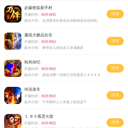
必爆橙装新手村
详情
开服时间：
06月/08日
版本介绍：
送顶赞送狂暴送自动捡物送自动挂机
鏖战大极品合击
详情
开服时间：
06月/08日
版本介绍：
舞帝味儿原始龙之冰魂摘星
秋风传纪
详情
开服时间：
06月/08日
版本介绍：
超低消费一切靠打沙奖最高１８８８８
传说迷失
详情
开服时间：
06月/08日
版本介绍：
千件限时人人有爆上线就是干
１.８５風雲火龍
详情
开服时间：
06月/08日