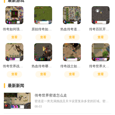
最新游戏
传奇如何强化技能
原始传奇如何升级技能
热血传奇道士无极真气和嗜血哪个好用
传奇百区开通直飞暗殿怎么开
查看
查看
查看
查看
传奇世界战士刺杀有用吗
热血传奇哪里爆装备
传奇战士如何搭配技能
传奇世界火骷髅是什么
查看
查看
查看
查看
最新新闻
传奇世界密道怎么走
密道是一类充满挑战且关卡设置复杂多变的区域。密道中通常隐藏着各种危险的怪物和陷阱，对玩家的操作水平和团队协作能力有较高要求，玩家在探索过程中需要时刻保持警惕。由于
08-03