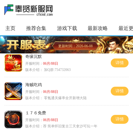
主页
推荐合集
游戏下载
最新攻略
最近
更新时间：2026-06-08
奇缘沉默
详情
开服时间：
06月/08日
版本介绍：
加Q群:754732063
海贼吃鸡
详情
开服时间：
06月/08日
版本介绍：
零氪通关爆率全开新增大陆
１７６免费
详情
开服时间：
06月/08日
版本介绍：
荐 简单怀旧复古三天拿沙可玩一年