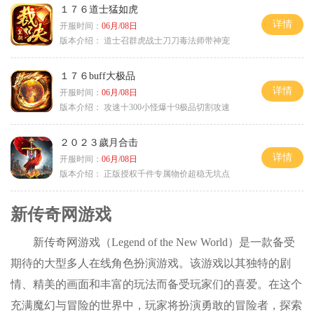
１７６道士猛如虎
详情
开服时间：
06月/08日
版本介绍：
道士召群虎战士刀刀毒法师带神宠
１７６buff大极品
详情
开服时间：
06月/08日
版本介绍：
攻速十300小怪爆十9极品切割攻速
２０２３歲月合击
详情
开服时间：
06月/08日
版本介绍：
正版授权千件专属物价超稳无坑点
新传奇网游戏
新传奇网游戏（Legend of the New World）是一款备受
期待的大型多人在线角色扮演游戏。该游戏以其独特的剧
情、精美的画面和丰富的玩法而备受玩家们的喜爱。在这个
充满魔幻与冒险的世界中，玩家将扮演勇敢的冒险者，探索