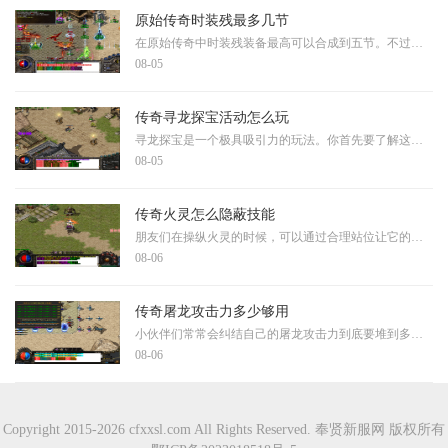
原始传奇时装残最多几节
在原始传奇中时装残装备最高可以合成到五节。不过想要达到这个顶级阶段可不是一件容易的事情，需要经过漫长的游戏时间和大量的资源积累。不同等级的时装残装备需要开服天数的
08-05
传奇寻龙探宝活动怎么玩
寻龙探宝是一个极具吸引力的玩法。你首先要了解这个活动的基本规则，通常需要消耗特定的道具才能参与，比如探宝钥匙或者钻石。每一次探宝都会获得随机奖励，同时还能积累积分
08-05
传奇火灵怎么隐蔽技能
朋友们在操纵火灵的时候，可以通过合理站位让它的技能施展过程看起来更隐晦。当你在展开行动时，选择有遮挡物的区域可以使施法动静更不容易被对手察觉。这种隐蔽方式需要你考
08-06
传奇屠龙攻击力多少够用
小伙伴们常常会纠结自己的屠龙攻击力到底要堆到多少才够用，其实这个问题没有一个标准答案，因为它很大程度上取决于你的游戏阶段和战斗目标。对于刚起步的小伙伴来说，不必过
08-06
Copyright 2015-2026 cfxxsl.com All Rights Reserved. 奉贤新服网 版权所有